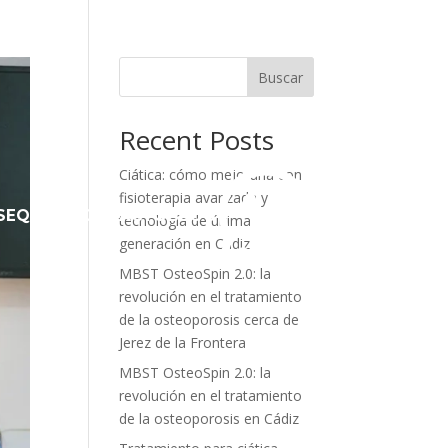
Buscar
Recent Posts
Ciática: cómo mejorarla con
fisioterapia avanzada y
S
EQUIPO
CONTACTO
BLOG
tecnología de última
generación en Cádiz
MBST OsteoSpin 2.0: la
revolución en el tratamiento
de la osteoporosis cerca de
Jerez de la Frontera
MBST OsteoSpin 2.0: la
revolución en el tratamiento
de la osteoporosis en Cádiz