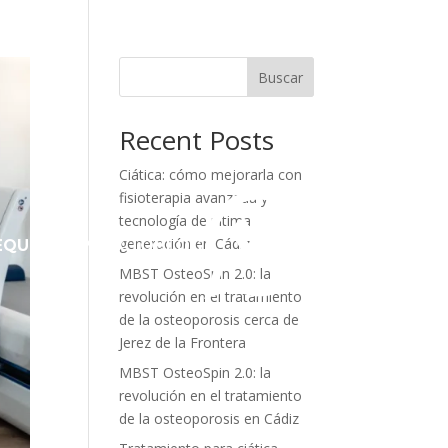
Buscar
Recent Posts
Ciática: cómo mejorarla con
fisioterapia avanzada y
tecnología de última
generación en Cádiz
EQUIPO
CONTACTO
BLOG
MBST OsteoSpin 2.0: la
revolución en el tratamiento
de la osteoporosis cerca de
Jerez de la Frontera
MBST OsteoSpin 2.0: la
revolución en el tratamiento
de la osteoporosis en Cádiz