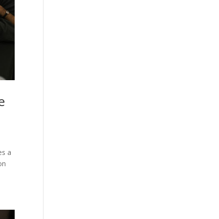
e
es a
on