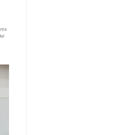
enta
del