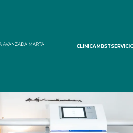
IA AVANZADA
MARTA
CLÍNICA
MBST
SERVICI
2.0: la revolución en el t
osteoporosis en Cádiz