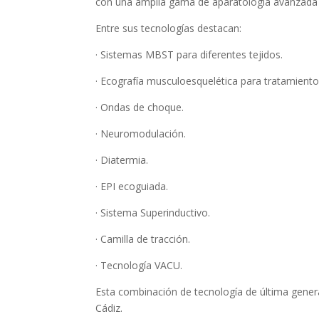
con una amplia gama de aparatología avanzada q
Entre sus tecnologías destacan:
· Sistemas MBST para diferentes tejidos.
· Ecografía musculoesquelética para tratamient
· Ondas de choque.
· Neuromodulación.
· Diatermia.
· EPI ecoguiada.
· Sistema Superinductivo.
· Camilla de tracción.
· Tecnología VACU.
Esta combinación de tecnología de última generac
Cádiz.