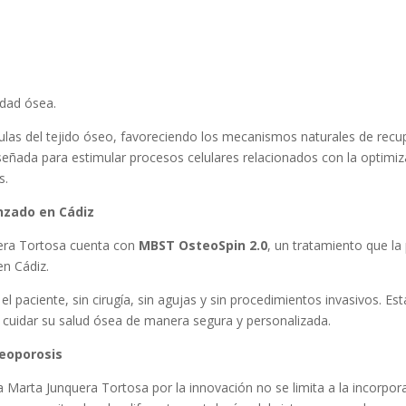
idad ósea.
ulas del tejido óseo, favoreciendo los mecanismos naturales de recup
ada para estimular procesos celulares relacionados con la optimizaci
es.
nzado en Cádiz
uera Tortosa cuenta con
MBST OsteoSpin 2.0
, un tratamiento que l
en Cádiz.
 paciente, sin cirugía, sin agujas y sin procedimientos invasivos. Esta
 cuidar su salud ósea de manera segura y personalizada.
eoporosis
da Marta Junquera Tortosa por la innovación no se limita a la incorpo