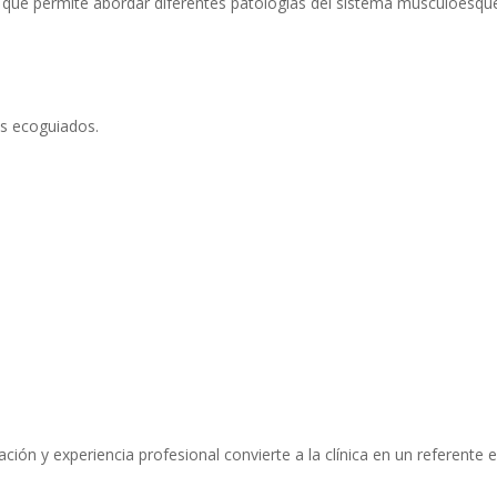
ue permite abordar diferentes patologías del sistema musculoesque
os ecoguiados.
ión y experiencia profesional convierte a la clínica en un referente e