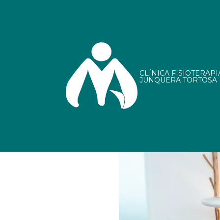
CLÍNICA FISIOTERAP
JUNQUERA TORTOSA
MBST OsteoSpin 