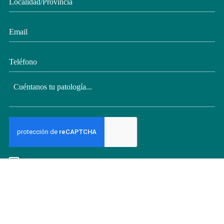
He leído y estoy de acuerdo con la
política de privacidad
y el
aviso
legal
.
Acepto recibir comunicaciones y novedades de Clínica de
Fisioterapia Avanzada Marta Junquera