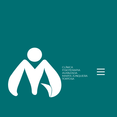
Tratamiento para
ciática cerca de Jerez
de la Frontera con
tecnología avanzada
CLÍNICA
FISIOTERAPIA
AVANZADA
MARTA JUNQUERA
TORTOSA